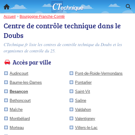
Accueil
>
Bourgogne-Franche-Comté
Centre de contrôle technique dans le
Doubs
CTechnique.fr liste les
centres de contrôle technique du Doubs
et les
organismes de contrôle du 25.
Accès par ville
Audincourt
Pont-de-Roide-Vermondans
Baume-les-Dames
Pontarlier
Besançon
Saint-Vit
Bethoncourt
Saône
Maîche
Valdahon
Montbéliard
Valentigney
Morteau
Villers-le-Lac