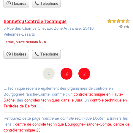
Horaires
Téléphone
Bonnefoy Contrôle Technique
4,5 étoiles sur 5
45 avis
6 Rue des Champs Chevaux Zone Artisanale, 25410
Velesmes-Essarts
Fermé, ouvre demain à 7h
Horaires
Téléphone
1
2
3
C.Technique recense également des organismes de contrôle en
Bourgogne-Franche-Comté, comme : un
contrôle technique en Haute-
Saône
, des
contrôles techniques dans le Jura
, un
contrôle technique en
Territoire de Belfort
.
Retrouvez cette page "
centre de contrôle technique Doubs
" à travers les
liens :
centre de contrôle technique Bourgogne-Franche-Comté
,
centre de
contrôle technique 25
.