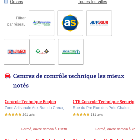
Ornans
Toutes les villes
Filtrer
par réseau
Centres de contrôle technique les mieux
notés
Controle Technique Boujon
CTR Controle Technique Securip
lus
Zone Artisanale Aux Rue du Creux,
Rue du Pré Rue des Prés Chalots,
291 avis
131 avis
5,0 étoiles sur 5
5,0 étoiles sur 5
Fermé, ouvre demain à 13h30
Fermé, ouvre demain à 7h