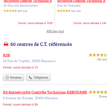
Sécuritest Contrôle Technique A
Sécuritest Contrôle Technique A
uto-Moto ECOLE VALENTIN
utomobile SAONE
60 Rue des Maisonnettes,
Rue de l'Industrie,
482 avis
541 avis
5,0 étoiles sur 5
5,0 étoiles sur 5
Fermé, ouvre demain à 7h30
Fermé, ouvre demain à 14h
Afficher tout
60 centres de C.T. référencés
A2B
4,5 étoiles sur 5
182 avis
64 Rue de Trepillot, 25000 Besançon
Fermé, ouvre demain à 7h
Horaires
Téléphone
AS Autosécurité Contrôle Technique ARBOUANS
5,0 étoiles sur 5
79 avis
6 Avenue de l'Europe, 25400 Arbouans
Fermé, ouvre demain à 9h