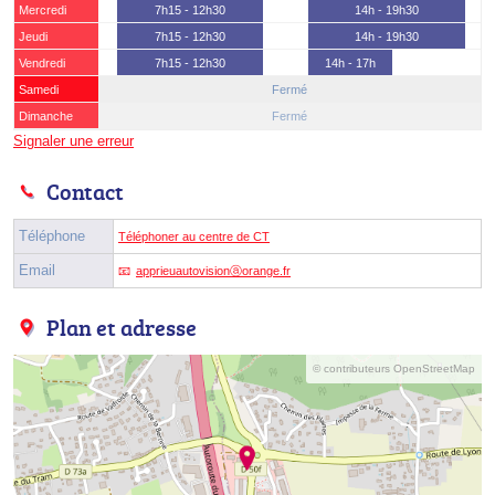
Mercredi
7h15 - 12h30
14h - 19h30
Jeudi
7h15 - 12h30
14h - 19h30
Vendredi
7h15 - 12h30
14h - 17h
Samedi
Fermé
Dimanche
Fermé
Signaler une erreur
Contact
Téléphone
Téléphoner au centre de CT
Email
apprieuautovisionⓐorange.fr
Plan et adresse
© contributeurs OpenStreetMap