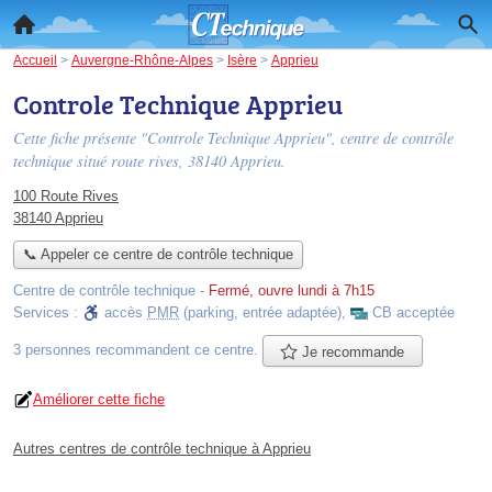
Accueil
>
Auvergne-Rhône-Alpes
>
Isère
>
Apprieu
Controle Technique Apprieu
Cette fiche présente "Controle Technique Apprieu", centre de contrôle
technique situé
route rives
, 38140 Apprieu.
100 Route Rives
38140 Apprieu
📞 Appeler ce centre de contrôle technique
Centre de contrôle technique
-
Fermé, ouvre lundi à 7h15
Services :
accès
PMR
(parking, entrée adaptée)
,
CB acceptée
3 personnes
recommandent
ce centre.
Je recommande
Améliorer cette fiche
Autres centres de contrôle technique à Apprieu