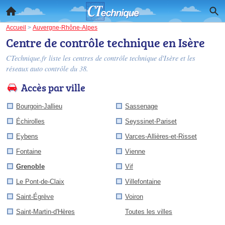
Accueil
>
Auvergne-Rhône-Alpes
Centre de contrôle technique en Isère
CTechnique.fr liste les
centres de contrôle technique d'Isère
et les
réseaux auto contrôle du 38.
Accès par ville
Bourgoin-Jallieu
Sassenage
Échirolles
Seyssinet-Pariset
Eybens
Varces-Allières-et-Risset
Fontaine
Vienne
Grenoble
Vif
Le Pont-de-Claix
Villefontaine
Saint-Égrève
Voiron
Saint-Martin-d'Hères
Toutes les villes