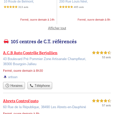
de Rives
10 Route de Belmont,
200 Rue Louis Néel,
313 avis
465 avis
5,0 étoiles sur 5
5,0 étoiles sur 5
Fermé, ouvre demain à 14h
Fermé, ouvre demain à 8h
Afficher tout
105 centres de C.T. référencés
A.C.B Auto Contrôle Berjallien
4,5 étoiles sur 5
53 avis
43 Boulevard Pré Pommier Zone Artisanale Champfleuri,
38300 Bourgoin-Jallieu
Fermé, ouvre demain à 8h30
artisan
Horaires
Téléphone
Abrets Control'auto
4,5 étoiles sur 5
57 avis
60 Rue de la République, 38490 Les Abrets-en-Dauphiné
Fermé, ouvre demain à 8h