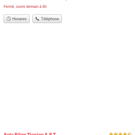
Fermé, ouvre demain à 8h
Horaires
Téléphone
Auto Bilan Tignieu A.B.T
4,5 étoiles sur 5