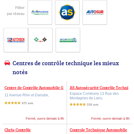
Filtrer
par réseau
Centres de contrôle technique les mieux
notés
Centre de Contrôle Automobile G
AS Autosécurité Contrôle Techni
renoblois
que ECHIROLLES - ESPACE COM
Espace Comboire 13 Rue des
11 Avenue Rhin et Danube,
Montagnes de Lans,
BOIRE
325 avis
5,0 étoiles sur 5
339 avis
5,0 étoiles sur 5
Fermé, ouvre demain à 8h
Fermé, ouvre demain à 8h
Chris-Contrôle
Controle Technique Automobile