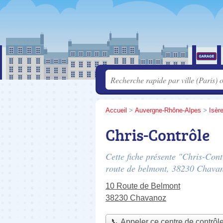
Accueil
>
Auvergne-Rhône-Alpes
>
Isèr
Chris-Contrôle
Cette fiche présente "Chris-Cont
route de belmont
, 38230 Chavan
10 Route de Belmont
38230 Chavanoz
📞 Appeler ce centre de contrôl