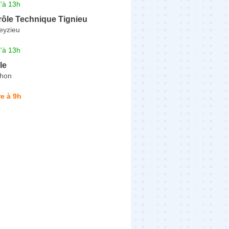
'à 13h
ôle Technique Tignieu
eyzieu
'à 13h
le
thon
e à 9h