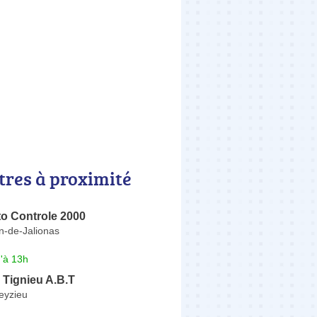
tres à proximité
to Controle 2000
n-de-Jalionas
'à 13h
 Tignieu A.B.T
eyzieu