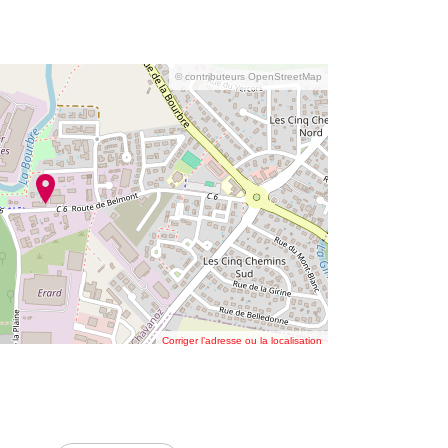
© contributeurs OpenStreetMap
Corriger l’adresse ou la localisation