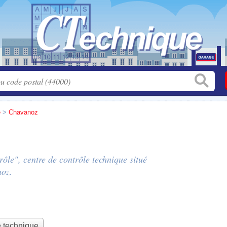
e
>
Chavanoz
rôle", centre de contrôle technique situé
oz.
e technique