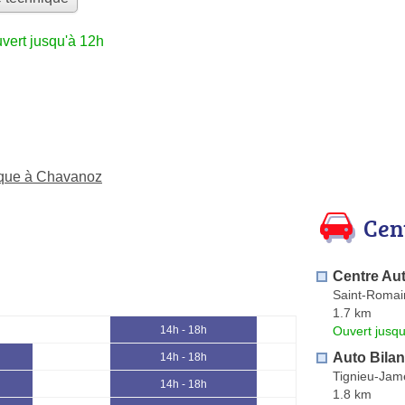
vert jusqu'à 12h
nique à Chavanoz
Cen
Centre Au
Saint-Romai
1.7 km
Ouvert jusqu
14h - 18h
Auto Bilan
14h - 18h
Tignieu-Jam
14h - 18h
1.8 km