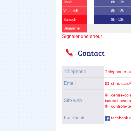
Jeudi
8h - 12h
Vendredi
8h - 12h
Samedi
8h - 12h
Dimanche
Signaler une erreur
Contact
Téléphone
Téléphoner a
Email
chris-cars
centre-con
Site web
isere/chavano
controle-t
Facebook
facebook