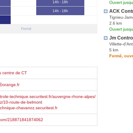
Ouvert jusqu
14h - 18h
ACK Contr
14h - 18h
Tignieu-Jam
2.6 km
Ouvert jusqu
Fermé
Jm Contro
Villette-d'An
5 km
Fermé, ouvr
u centre de CT
ⓐorange.fr
trole-technique.securitest.fr/auvergne-rhone-alpes/
z/10-route-de-belmont
echnique-chavanoz.securitest.fr
.com/218871841874062