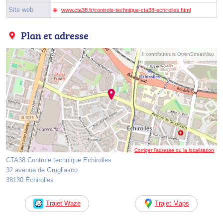
Site web
www.cta38.fr/controle-technique-cta38-echirolles.html
Plan et adresse
© contributeurs OpenStreetMap
Corriger l’adresse ou la localisation
CTA38 Controle technique Echirolles
32 avenue de Grugliasco
38130 Échirolles
Trajet Waze
Trajet Maps