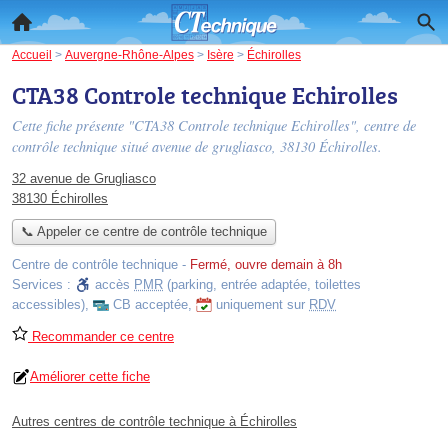
Accueil
>
Auvergne-Rhône-Alpes
>
Isère
>
Échirolles
CTA38 Controle technique Echirolles
Cette fiche présente "CTA38 Controle technique Echirolles", centre de
contrôle technique situé
avenue de grugliasco
, 38130 Échirolles.
32 avenue de Grugliasco
38130 Échirolles
📞 Appeler ce centre de contrôle technique
Centre de contrôle technique
-
Fermé, ouvre demain à 8h
Services :
accès
PMR
(parking, entrée adaptée, toilettes
accessibles)
,
CB acceptée
,
uniquement sur
RDV
Recommander ce centre
Améliorer cette fiche
Autres centres de contrôle technique à Échirolles