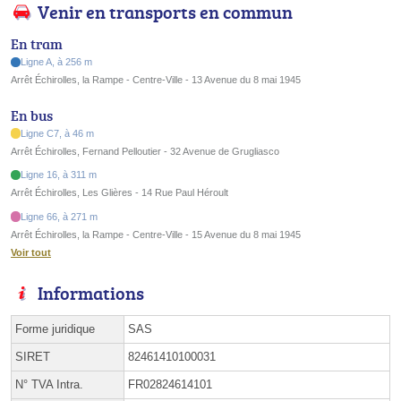
Venir en transports en commun
En tram
Ligne A, à 256 m
Arrêt Échirolles, la Rampe - Centre-Ville - 13 Avenue du 8 mai 1945
En bus
Ligne C7, à 46 m
Arrêt Échirolles, Fernand Pelloutier - 32 Avenue de Grugliasco
Ligne 16, à 311 m
Arrêt Échirolles, Les Glières - 14 Rue Paul Héroult
Ligne 66, à 271 m
Arrêt Échirolles, la Rampe - Centre-Ville - 15 Avenue du 8 mai 1945
Voir tout
Informations
Forme juridique
SAS
SIRET
82461410100031
N° TVA Intra.
FR02824614101