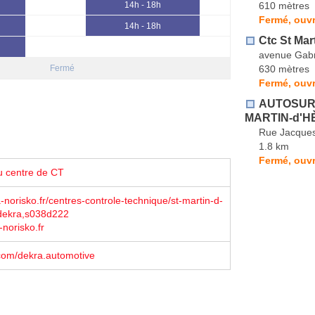
610 mètres
14h - 18h
Fermé, ouvr
14h - 18h
Ctc St Mar
avenue Gabri
630 mètres
Fermé
Fermé, ouvr
AUTOSUR C
MARTIN-d'H
Rue Jacques
1.8 km
Fermé, ouvr
u centre de CT
norisko.fr/centres-controle-technique/st-martin-d-
dekra,s038d222
-norisko.fr
com/dekra.automotive