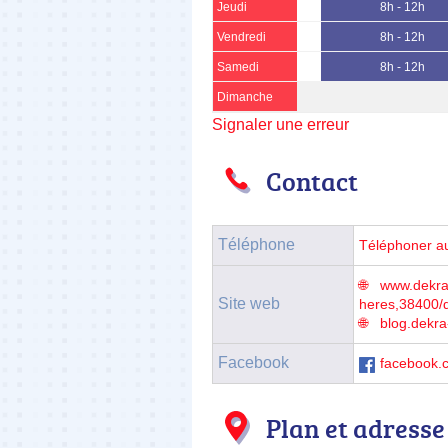
Jeudi
8h - 12h
Vendredi
8h - 12h
Samedi
8h - 12h
Dimanche
Signaler une erreur
Contact
Téléphone
Téléphoner a
www.dekra-
Site web
heres,38400/
blog.dekra
Facebook
facebook.
Plan et adresse