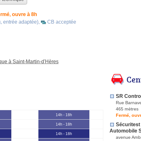
rmé, ouvre à 8h
, entrée adaptée)
,
CB acceptée
ique à Saint-Martin-d'Hères
Cen
SR Contro
Rue Barnav
465 mètres
Fermé, ouvr
14h - 18h
Sécuritest
14h - 18h
Automobile S
14h - 18h
avenue Ambr