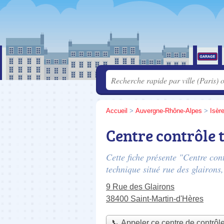
Accueil
>
Auvergne-Rhône-Alpes
>
Isèr
Centre contrôle
Cette fiche présente "Centre co
technique situé
rue des glairons
9 Rue des Glairons
38400 Saint-Martin-d'Hères
📞 Appeler ce centre de contrôl