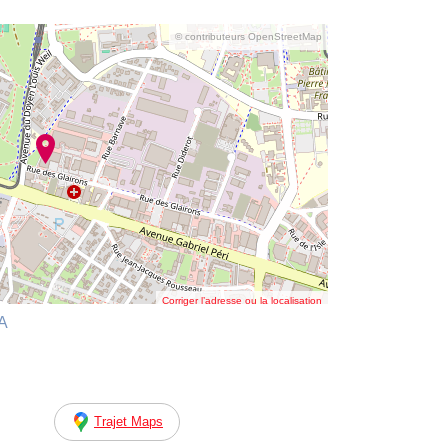
© contributeurs OpenStreetMap
Corriger l’adresse ou la localisation
RA
Trajet Maps