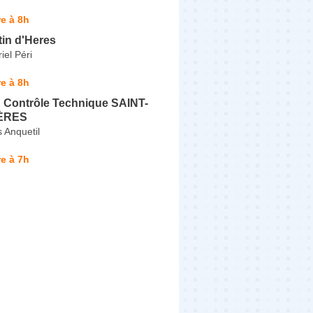
e à 8h
tin d'Heres
el Péri
e à 8h
ontrôle Technique SAINT-
ÈRES
 Anquetil
e à 7h