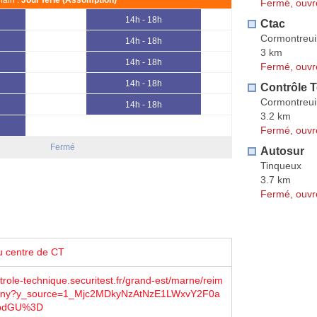
Fermé, ouvr
14h - 18h
Ctac
Cormontreui
14h - 18h
3 km
14h - 18h
Fermé, ouvr
14h - 18h
Contrôle 
Cormontreui
14h - 18h
3.2 km
Fermé, ouvr
Fermé
Autosur
Tinqueux
3.7 km
Fermé, ouvr
u centre de CT
trole-technique.securitest.fr/grand-est/marne/reim
igny?y_source=1_Mjc2MDkyNzAtNzE1LWxvY2F0a
pdGU%3D