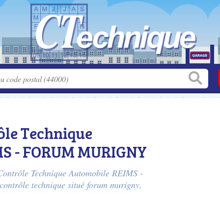
ôle Technique
MS - FORUM MURIGNY
t Contrôle Technique Automobile REIMS -
ntrôle technique situé
forum murigny
,