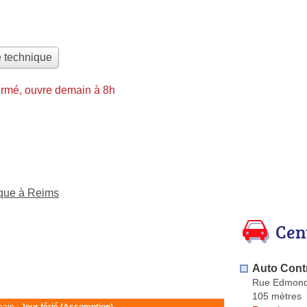
e technique
rmé, ouvre demain à 8h
ique à Reims
Cen
Auto Cont
Rue Edmond
105 mètres
ain :
Jour férié (Assomption)