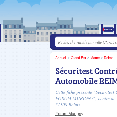
Accueil
>
Grand-Est
>
Marne
>
Reims
Sécuritest Contr
Automobile REI
Cette fiche présente "Sécurites
FORUM MURIGNY", centre de co
51100 Reims.
Forum Murigny