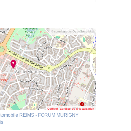
© contributeurs OpenStreetMap
Corriger l’adresse ou la localisation
e Automobile REIMS - FORUM MURIGNY
is