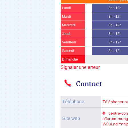
Lundi
8h - 12h
Mardi
8h - 12h
Mercredi
8h - 12h
Jeudi
8h - 12h
Vendredi
8h - 12h
Samedi
8h - 12h
Dimanche
Signaler une erreur
Contact
Téléphone
Téléphoner a
centre-con
Site web
s/forum-mur
W9uLndlYnN