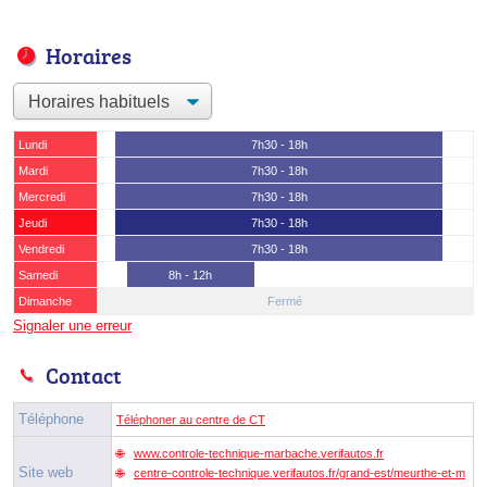
Horaires
Lundi
7h30 - 18h
Mardi
7h30 - 18h
Mercredi
7h30 - 18h
Jeudi
7h30 - 18h
Vendredi
7h30 - 18h
Samedi
8h - 12h
Dimanche
Fermé
Signaler une erreur
Contact
Téléphone
Téléphoner au centre de CT
www.controle-technique-marbache.verifautos.fr
Site web
centre-controle-technique.verifautos.fr/grand-est/meurthe-et-m