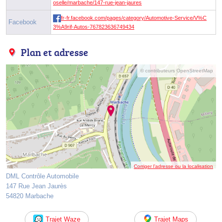
oselle/marbache/147-rue-jean-jaures
fr-fr.facebook.com/pages/category/Automotive-Service/V%C
Facebook
3%A9rif-Autos-767823636749434
Plan et adresse
© contributeurs OpenStreetMap
Corriger l’adresse ou la localisation
DML Contrôle Automobile
147 Rue Jean Jaurès
54820 Marbache
Trajet Waze
Trajet Maps