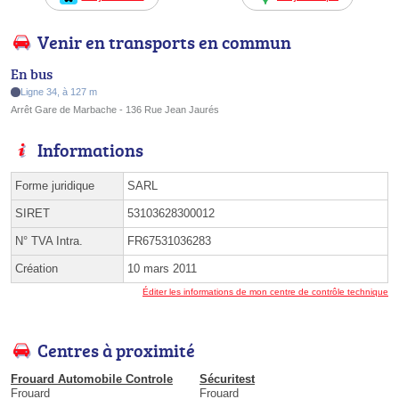
Venir en transports en commun
En bus
Ligne 34, à 127 m
Arrêt Gare de Marbache - 136 Rue Jean Jaurés
Informations
Forme juridique
SARL
SIRET
53103628300012
N° TVA Intra.
FR67531036283
Création
10 mars 2011
Éditer les informations de mon centre de contrôle technique
Centres à proximité
Frouard Automobile Controle
Sécuritest
Frouard
Frouard