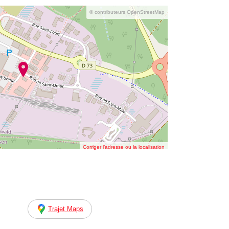
© contributeurs OpenStreetMap
Corriger l’adresse ou la localisation
Trajet Maps