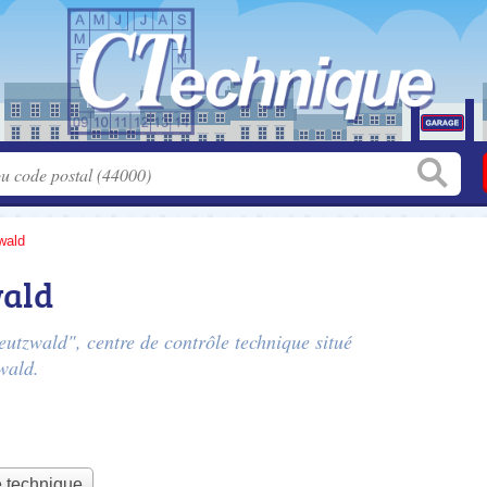
wald
wald
eutzwald", centre de contrôle technique situé
wald.
e technique