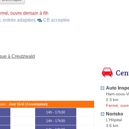
rmé, ouvre demain à 8h
, entrée adaptée)
,
CB acceptée
ique à Creutzwald
Cen
Auto Insp
Ham-sous-V
2.3 km
ain :
Jour férié (Assomption)
Fermé, ouvr
14h - 17h30
Norisko
L'Hôpital
14h - 17h30
3.6 km