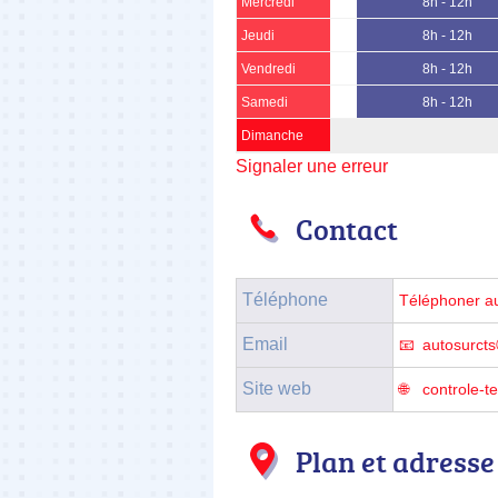
Mercredi
8h - 12h
Jeudi
8h - 12h
Vendredi
8h - 12h
Samedi
8h - 12h
Dimanche
Signaler une erreur
Contact
Téléphone
Téléphoner a
Email
autosurct
Site web
controle-t
Plan et adresse