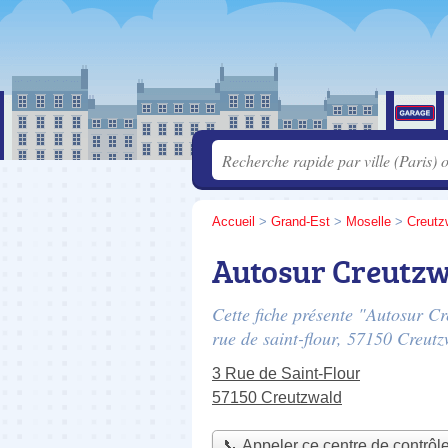
Accueil
>
Grand-Est
>
Moselle
>
Creutz
Autosur Creutz
Cette fiche présente "Autosur Cr
rue de saint-flour
, 57150 Creutz
3 Rue de Saint-Flour
57150 Creutzwald
📞 Appeler ce centre de contrôl