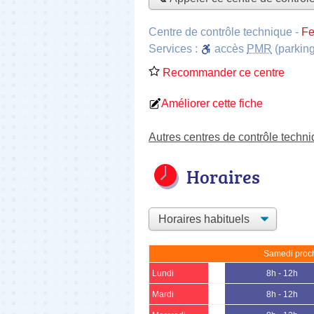
Centre de contrôle technique
-
Fe
Services :
accès
PMR
(parking
Recommander ce centre
Améliorer cette fiche
Autres centres de contrôle techn
Horaires
Samedi proch
Lundi
8h - 12h
Mardi
8h - 12h