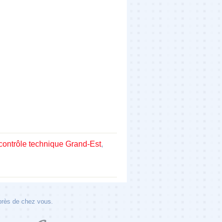
contrôle technique Grand-Est
,
 près de chez vous.