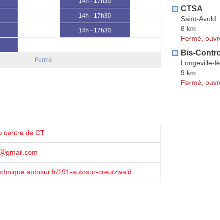
14h - 17h30
CTSA
14h - 17h30
Saint-Avold
8 km
14h - 17h30
Fermé, ouvr
Bis-Contro
Fermé
Longeville-l
9 km
Fermé, ouvr
u centre de CT
sⓐgmail.com
echnique.autosur.fr/191-autosur-creutzwald