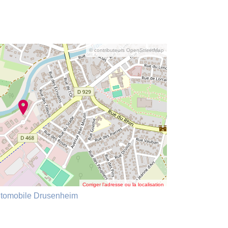
© contributeurs OpenStreetMap
Corriger l’adresse ou la localisation
Automobile Drusenheim