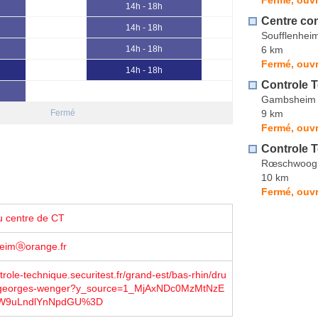
14h - 18h
Centre co
14h - 18h
Soufflenhei
6 km
14h - 18h
Fermé, ouvr
14h - 18h
Controle 
Gambsheim
9 km
Fermé
Fermé, ouvr
Controle 
Rœschwoog
10 km
Fermé, ouvr
u centre de CT
heimⓐorange.fr
trole-technique.securitest.fr/grand-est/bas-rhin/dru
-georges-wenger?y_source=1_MjAxNDc0MzMtNzE
W9uLndlYnNpdGU%3D