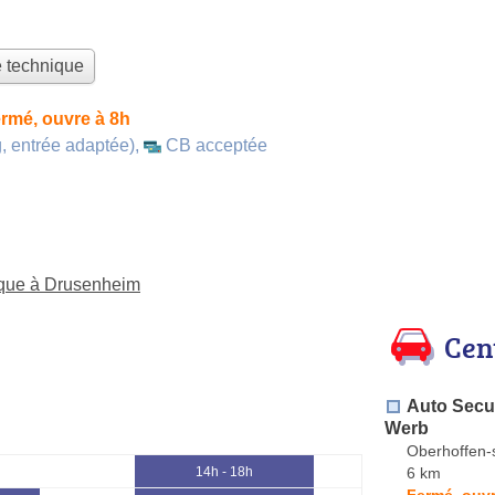
e technique
rmé, ouvre à 8h
, entrée adaptée)
,
CB acceptée
nique à Drusenheim
Cen
Auto Secur
Werb
Oberhoffen-
6 km
14h - 18h
Fermé, ouvr