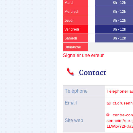
Mardi
8h - 12h
Mercredi
8h - 12h
Jeudi
8h - 12h
Vendredi
8h - 12h
Samedi
8h - 12h
Dimanche
Signaler une erreur
Contact
Téléphone
Téléphoner a
Email
ct.drusen
centre-con
Site web
senheim/rue
1LWxvY2F0a