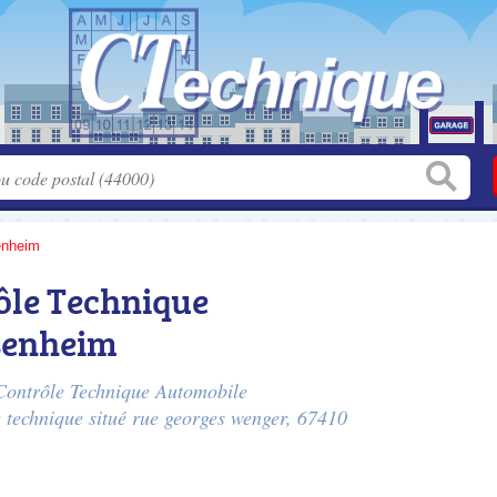
enheim
ôle Technique
senheim
t Contrôle Technique Automobile
 technique situé
rue georges wenger
, 67410