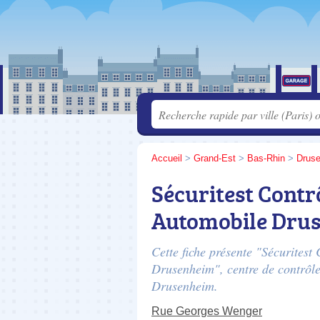
Accueil
>
Grand-Est
>
Bas-Rhin
>
Drus
Sécuritest Contr
Automobile Dru
Cette fiche présente "Sécurites
Drusenheim", centre de contrôle
Drusenheim.
Rue Georges Wenger