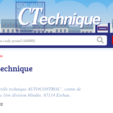
au
technique
ontrôle technique AUTOCONTROL", centre de
a 1ère division blindée
, 67114 Eschau.
ée