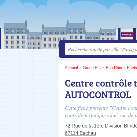
Accueil
>
Grand-Est
>
Bas-Rhin
>
Esch
Centre contrôle 
AUTOCONTROL
Cette fiche présente "Centre c
contrôle technique situé
rue de l
72 Rue de la 1ère Division Blind
67114 Eschau