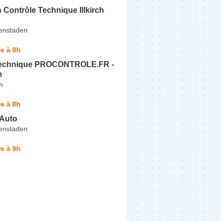
 Contrôle Technique Illkirch
ffenstaden
e à 8h
technique PROCONTROLE.FR -
m
m
e à 8h
Auto
ffenstaden
e à 9h