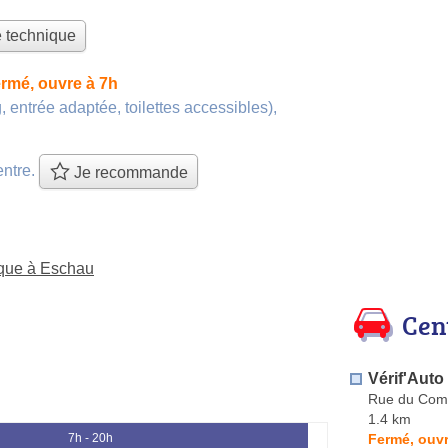
e technique
rmé, ouvre à 7h
, entrée adaptée, toilettes accessibles)
,
entre.
Je recommande
ique à Eschau
Cen
Vérif'Auto
Rue du Com
1.4 km
Fermé, ouvr
7h - 20h