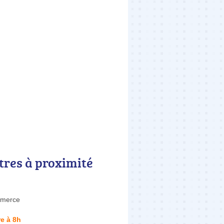
tres à proximité
merce
e à 8h