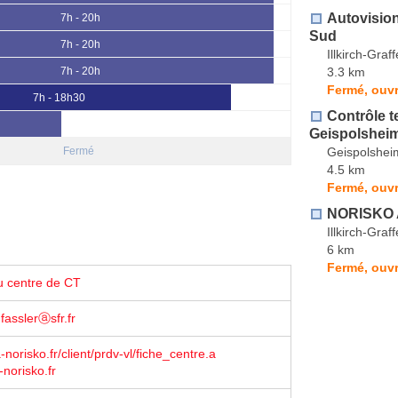
Autovision
7h - 20h
Sud
7h - 20h
Illkirch-Gra
3.3 km
7h - 20h
Fermé, ouvr
7h - 18h30
Contrôle 
Geispolshei
Geispolshei
Fermé
4.5 km
Fermé, ouvr
NORISKO 
Illkirch-Gra
6 km
Fermé, ouvr
u centre de CT
fasslerⓐsfr.fr
norisko.fr/client/prdv-vl/fiche_centre.a
-norisko.fr