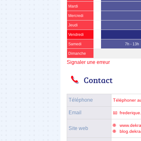
Mardi
Mercredi
Jeudi
Vendredi
Samedi
7h - 13h
Dimanche
Signaler une erreur
Contact
Téléphone
Téléphoner a
Email
frederique.
www.dekra-
Site web
blog.dekra