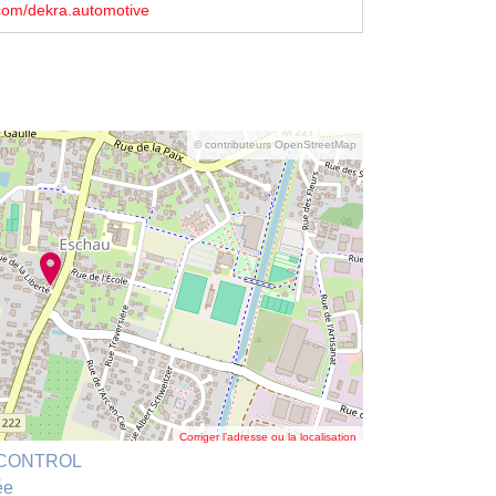
com/dekra.automotive
© contributeurs OpenStreetMap
Corriger l’adresse ou la localisation
TOCONTROL
ée