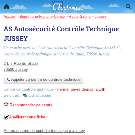
Accueil
>
Bourgogne-Franche-Comté
>
Haute-Saône
>
Jussey
AS Autosécurité Contrôle Technique
JUSSEY
Cette fiche présente "AS Autosécurité Contrôle Technique JUSSEY",
centre de contrôle technique situé
rue du stade
, 70500 Jussey.
2 Bis Rue du Stade
70500 Jussey
📞 Appeler ce centre de contrôle technique
Centre de contrôle technique
-
Fermé, ouvre demain à 14h
Services :
CB acceptée
Recommander ce centre
Améliorer cette fiche
Autres centres de contrôle technique à Jussey