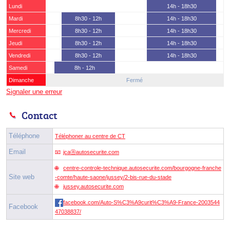
Lundi
14h - 18h30
Mardi
8h30 - 12h
14h - 18h30
Mercredi
8h30 - 12h
14h - 18h30
Jeudi
8h30 - 12h
14h - 18h30
Vendredi
8h30 - 12h
14h - 18h30
Samedi
8h - 12h
Dimanche
Fermé
Signaler une erreur
Contact
Téléphone
Téléphoner au centre de CT
Email
jcaⓐautosecurite.com
centre-controle-technique.autosecurite.com/bourgogne-franche
Site web
-comte/haute-saone/jussey/2-bis-rue-du-stade
jussey.autosecurite.com
facebook.com/Auto-S%C3%A9curit%C3%A9-France-2003544
Facebook
47038837/