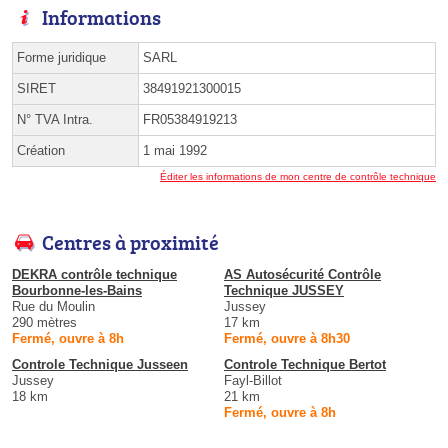
Informations
Forme juridique
SARL
SIRET
38491921300015
N° TVA Intra.
FR05384919213
Création
1 mai 1992
Éditer les informations de mon centre de contrôle technique
Centres à proximité
DEKRA contrôle technique
AS Autosécurité Contrôle
Bourbonne-les-Bains
Technique JUSSEY
Rue du Moulin
Jussey
290 mètres
17 km
Fermé, ouvre à 8h
Fermé, ouvre à 8h30
Controle Technique Jusseen
Controle Technique Bertot
Jussey
Fayl-Billot
18 km
21 km
Fermé, ouvre à 8h