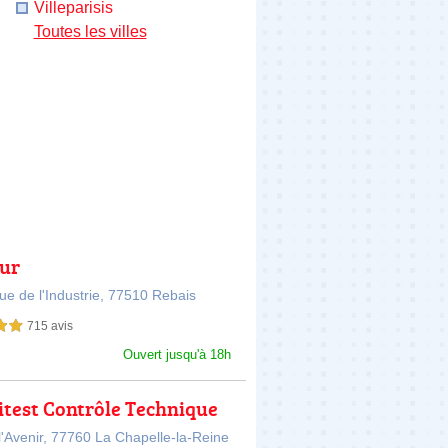
Villeparisis
Toutes les villes
ur
e de l'Industrie,
77510 Rebais
715 avis
sur 5
Ouvert jusqu'à 18h
itest Contrôle Technique
obile LA CHAPELLE LA R
'Avenir,
77760 La Chapelle-la-Reine