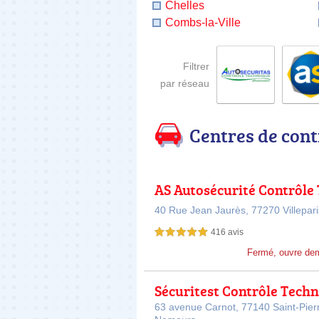
Chelles
Combs-la-Ville
Filtrer
par réseau
Centres de cont
AS Autosécurité Contrôle
ique VILLEPARISIS
40 Rue Jean Jaurès,
77270 Villepari
416 avis
5,0 étoiles sur 5
Fermé, ouvre de
Sécuritest Contrôle Tech
Automobile ST PIERRE LE
63 avenue Carnot,
77140 Saint-Pierr