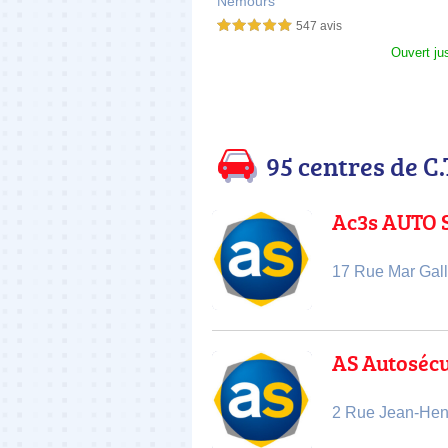
Nemours
OURS
547 avis
5,0 étoiles sur 5
Ouvert ju
95 centres de C.
Ac3s AUTO 
17 Rue Mar Gall
AS Autoséc
2 Rue Jean-Hen