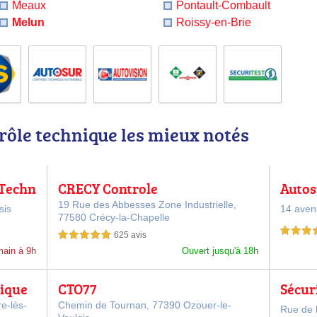
Meaux
Pontault-Combault
Melun
Roissy-en-Brie
rôle technique les mieux notés
 Techn
CRECY Controle
Autos
19 Rue des Abbesses Zone Industrielle,
sis
14 avenu
77580 Crécy-la-Chapelle
5,0 étoiles 
625 avis
5,0 étoiles sur 5
main à 9h
Ouvert jusqu'à 18h
nique
CTO77
Sécur
S NEM
Autom
e-lès-
Chemin de Tournan,
77390 Ozouer-le-
Rue de l