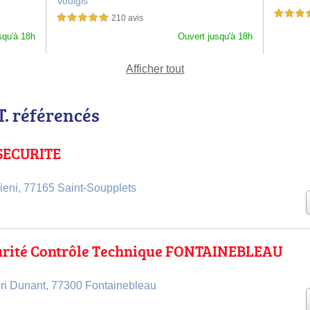
Voulgis
EINE
5,0 étoiles 
210 avis
5,0 étoiles sur 5
squ'à 18h
Ouvert jusqu'à 18h
Afficher tout
T. référencés
SECURITE
ieni, 77165 Saint-Soupplets
urité Contrôle Technique FONTAINEBLEAU
ri Dunant, 77300 Fontainebleau