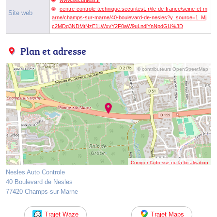
centre-controle-technique.securitest.fr/ile-de-france/seine-et-m
Site web
arne/champs-sur-marne/40-boulevard-de-nesles?y_source=1_Mj
c2MDg3NDMtNzE1LWxvY2F0aW9uLndlYnNpdGU%3D
Plan et adresse
© contributeurs OpenStreetMap
Corriger l’adresse ou la localisation
Nesles Auto Controle
40 Boulevard de Nesles
77420 Champs-sur-Marne
Trajet Waze
Trajet Maps