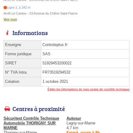
Ligne 2, à 342 m
Arrêt Le Cantou - 23 Avenue du Chêne Saint Fiacre
Voir tout
Informations
Enseigne
Controleplus.fr
Forme juridique
SAS
SIRET
51929453200022
N° TVA Intra.
FR73519294532
Création
1 octobre 2021
Éditer les informations de mon centre de contrôle technique
Centres à proximité
Sécuritest Contrôle Technique
Autosur
Automobile THORIGNY SUR
Lagny-sur-Marne
MARNE
4.7 km
Thorigny-sur-Marne
Fermé, ouvre à 8h