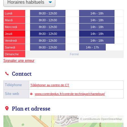
Lundi
8h30 - 12h30
14h - 18h
Mardi
8h30 - 12h30
14h - 18h
Mercredi
8h30 - 12h30
14h - 18h
Jeudi
8h30 - 12h30
14h - 18h
Vendredi
8h30 - 12h30
14h - 18h
Samedi
8h30 - 12h30
14h - 17h
Dimanche
Fermé
Signaler une erreur
Contact
Téléphone
Téléphoner au centre de CT
Site web
www.controleplus.fr/controle-technique/chanteloup/
Plan et adresse
© contributeurs OpenStreetMap