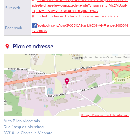
ndee/la-chaize-le-vicomte/zi-de-la-folie?y_source=1_Mjc2MDgwN
Site web
TQtNzE1LWxvY2F0aW9uLndlYnNpdGU%3D
controle-technique-la-chaize-le-vicomte.autosecurite.com
facebook.com/Auto-S%C3%A9curit%C3%A9-France-2003544
Facebook
47038837/
Plan et adresse
© contributeurs OpenStreetMap
Corriger l’adresse ou la localisation
Auto Bilan Vicomtais
Rue Jacques Moindreau
85310 La Chaize-le-Vicomte