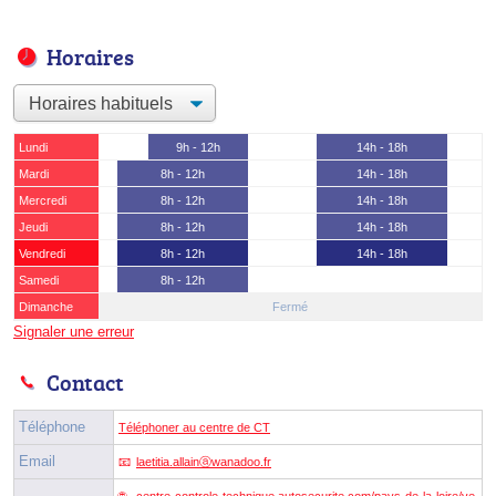
Horaires
Lundi
9h - 12h
14h - 18h
Mardi
8h - 12h
14h - 18h
Mercredi
8h - 12h
14h - 18h
Jeudi
8h - 12h
14h - 18h
Vendredi
8h - 12h
14h - 18h
Samedi
8h - 12h
Dimanche
Fermé
Signaler une erreur
Contact
Téléphone
Téléphoner au centre de CT
Email
laetitia.allainⓐwanadoo.fr
centre-controle-technique.autosecurite.com/pays-de-la-loire/ve