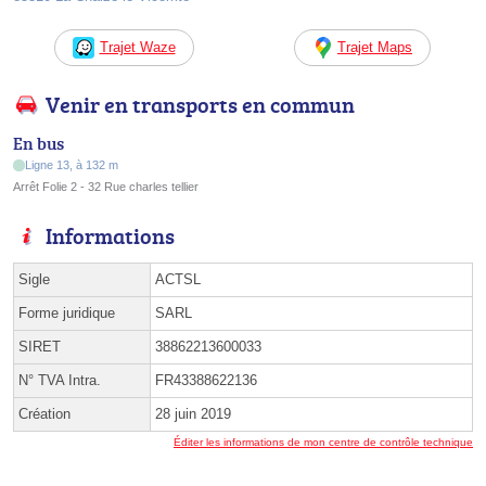
Trajet Waze
Trajet Maps
Venir en transports en commun
En bus
Ligne 13, à 132 m
Arrêt Folie 2 - 32 Rue charles tellier
Informations
Sigle
ACTSL
Forme juridique
SARL
SIRET
38862213600033
N° TVA Intra.
FR43388622136
Création
28 juin 2019
Éditer les informations de mon centre de contrôle technique