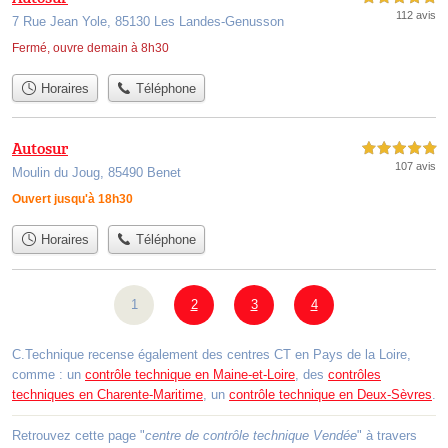
112 avis
7 Rue Jean Yole, 85130 Les Landes-Genusson
Fermé, ouvre demain à 8h30
Horaires
Téléphone
Autosur
5,0 étoiles sur 5
107 avis
Moulin du Joug, 85490 Benet
Ouvert jusqu'à 18h30
Horaires
Téléphone
1
2
3
4
C.Technique recense également des centres CT en Pays de la Loire,
comme : un
contrôle technique en Maine-et-Loire
, des
contrôles
techniques en Charente-Maritime
, un
contrôle technique en Deux-Sèvres
.
Retrouvez cette page "
centre de contrôle technique Vendée
" à travers