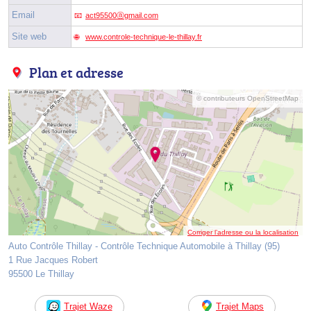
Email
act95500ⓐgmail.com
Site web
www.controle-technique-le-thillay.fr
Plan et adresse
© contributeurs OpenStreetMap
Corriger l’adresse ou la localisation
Auto Contrôle Thillay - Contrôle Technique Automobile à Thillay (95)
1 Rue Jacques Robert
95500 Le Thillay
Trajet Waze
Trajet Maps