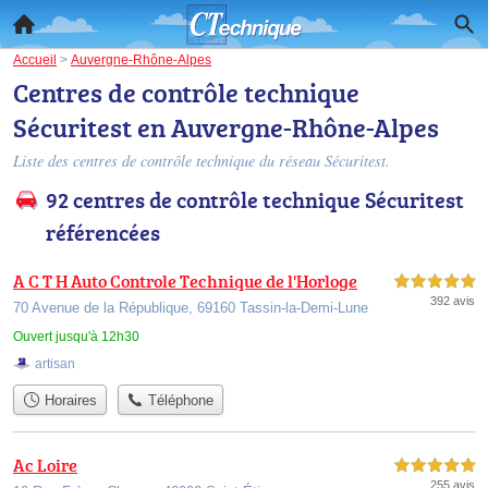
Accueil
>
Auvergne-Rhône-Alpes
Centres de contrôle technique
Sécuritest en Auvergne-Rhône-Alpes
Liste des centres de contrôle technique du réseau Sécuritest.
92 centres de contrôle technique Sécuritest
référencées
A C T H Auto Controle Technique de l'Horloge
5,0 étoiles sur 5
392 avis
70 Avenue de la République, 69160 Tassin-la-Demi-Lune
Ouvert jusqu'à 12h30
artisan
Horaires
Téléphone
Ac Loire
5,0 étoiles sur 5
255 avis