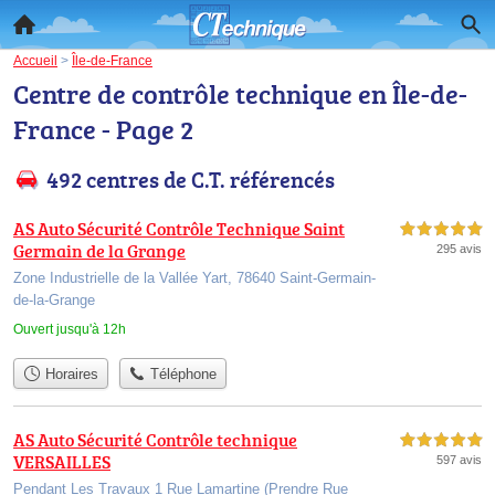
Accueil
>
Île-de-France
Centre de contrôle technique en Île-de-
France - Page 2
492 centres de C.T. référencés
AS Auto Sécurité Contrôle Technique Saint
5,0 étoiles sur 5
Germain de la Grange
295 avis
Zone Industrielle de la Vallée Yart, 78640 Saint-Germain-
de-la-Grange
Ouvert jusqu'à 12h
Horaires
Téléphone
AS Auto Sécurité Contrôle technique
5,0 étoiles sur 5
VERSAILLES
597 avis
Pendant Les Travaux 1 Rue Lamartine (Prendre Rue