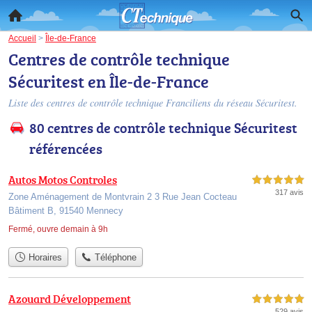
Accueil
>
Île-de-France
Centres de contrôle technique
Sécuritest en Île-de-France
Liste des centres de contrôle technique Franciliens du réseau Sécuritest.
80 centres de contrôle technique Sécuritest
référencées
Autos Motos Controles
5,0 étoiles sur 5
317 avis
Zone Aménagement de Montvrain 2 3 Rue Jean Cocteau
Bâtiment B, 91540 Mennecy
Fermé, ouvre demain à 9h
Horaires
Téléphone
Azouard Développement
5,0 étoiles sur 5
529 avis