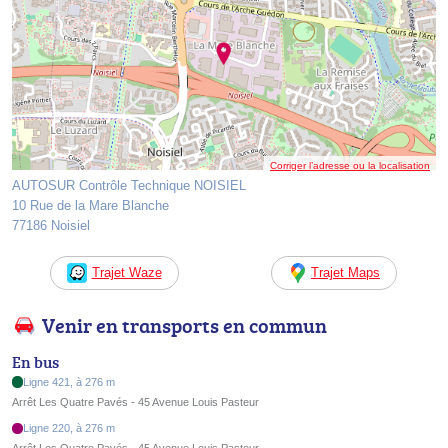
Corriger l’adresse ou la localisation
AUTOSUR Contrôle Technique NOISIEL
10 Rue de la Mare Blanche
77186 Noisiel
Trajet Waze
Trajet Maps
Venir en transports en commun
En bus
Ligne 421, à 276 m
Arrêt Les Quatre Pavés - 45 Avenue Louis Pasteur
Ligne 220, à 276 m