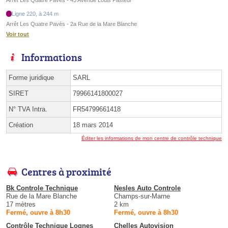
Arrêt Les Quatre Pavés - 45 Avenue Louis Pasteur
Ligne 220, à 244 m
Arrêt Les Quatre Pavés - 2a Rue de la Mare Blanche
Voir tout
Informations
Forme juridique
SARL
SIRET
79966141800027
N° TVA Intra.
FR54799661418
Création
18 mars 2014
Éditer les informations de mon centre de contrôle technique
Centres à proximité
Bk Controle Technique
Nesles Auto Controle
Rue de la Mare Blanche
Champs-sur-Marne
17 mètres
2 km
Fermé, ouvre à 8h30
Fermé, ouvre à 8h30
Contrôle Technique Lognes
Chelles Autovision